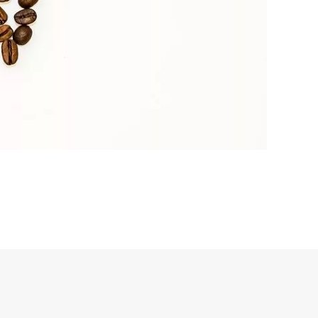
P.iva 11584660010