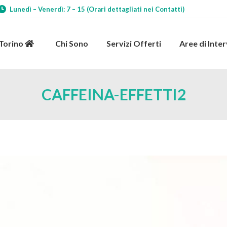
Lunedì – Venerdì: 7 – 15 (Orari dettagliati nei Contatti)
 Torino
Chi Sono
Servizi Offerti
Aree di Int
 Torino
Chi Sono
Servizi Offerti
Aree di Inte
CAFFEINA-EFFETTI2