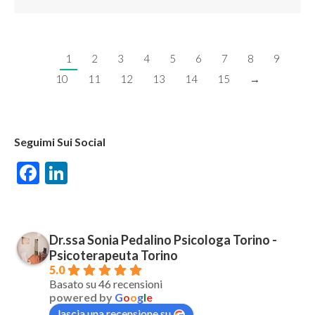
1
2
3
4
5
6
7
8
9
10
11
12
13
14
15
→
Seguimi Sui Social
Facebook
LinkedIn
Dr.ssa Sonia Pedalino Psicologa Torino -
Psicoterapeuta Torino
5.0
Basato su 46 recensioni
powered by
G
o
o
g
l
e
lascia una recensione su