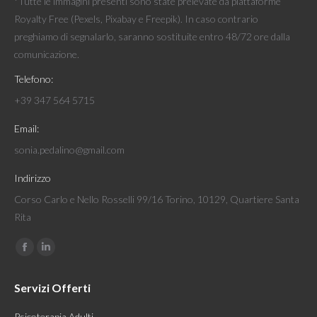
*Tutte le immagini presenti sono state prelevate da piattaforme
Royalty Free (Pexels, Pixabay e Freepik). In caso contrario
preghiamo di segnalarlo, saranno sostituite entro 48/72 ore dalla
comunicazione.
Telefono:
+39 347 564 5715
Email:
sonia.pedalino@gmail.com
Indirizzo
Corso Carlo e Nello Rosselli 99/16 Torino, 10129, Quartiere Santa
Rita
Find us on:
Facebook
Linkedin
page
page
Servizi Offerti
opens
opens
in
in
Psicoterapia Adulti