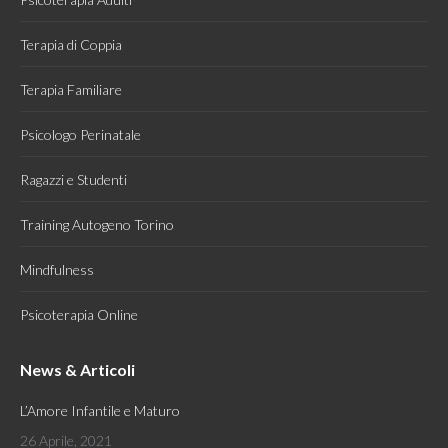
new
new
window
window
Terapia di Coppia
Terapia Familiare
Psicologo Perinatale
Ragazzi e Studenti
Training Autogeno Torino
Mindfulness
Psicoterapia Online
News & Articoli
L’Amore Infantile e Maturo
26 Aprile, 2021