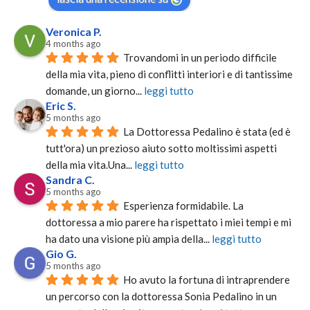
Veronica P.
4 months ago
Trovandomi in un periodo difficile 
della mia vita, pieno di conflitti interiori e di tantissime 
domande, un giorno
... 
leggi tutto
Eric S.
5 months ago
La Dottoressa Pedalino è stata (ed è 
tutt'ora) un prezioso aiuto sotto moltissimi aspetti 
della mia vita.Una
... 
leggi tutto
Sandra C.
5 months ago
Esperienza formidabile. La 
dottoressa a mio parere ha rispettato i miei tempi e mi 
ha dato una visione più ampia della
... 
leggi tutto
Gio G.
5 months ago
Ho avuto la fortuna di intraprendere 
un percorso con la dottoressa Sonia Pedalino in un 