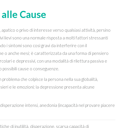
 alle Cause
, apatico o privo di interesse verso qualsiasi attività, persino
vi lievi sono una normale risposta a molti fattori stressanti
o i sintomi sono così gravi da interferire con il
ne o anche mesi; è caratterizzata da una forma di pensiero
rcolari e depressivi, con una modalità di rilettura passiva e
ro possibili cause o conseguenze.
 problema che colpisce la persona nella sua globalità,
nsieri e le emozioni; la depressione presenta alcune
disperazione intensi, anedonia (incapacità nel provare piacere
che di inutilità, disperazione, scarsa capacità di