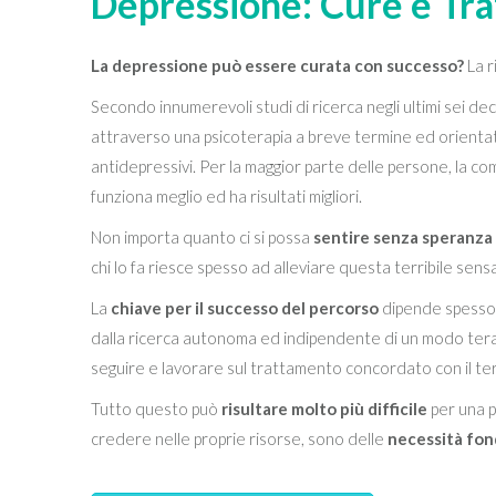
Depressione: Cure e Tr
La depressione può essere curata con successo?
La r
Secondo innumerevoli studi di ricerca negli ultimi sei de
attraverso una psicoterapia a breve termine ed orientata
antidepressivi. Per la maggior parte delle persone, la c
funziona meglio ed ha risultati migliori.
Non importa quanto ci si possa
sentire senza speranza
chi lo fa riesce spesso ad alleviare questa terribile sen
La
chiave per il successo del percorso
dipende spesso 
dalla ricerca autonoma ed indipendente di un modo terape
seguire e lavorare sul trattamento concordato con il te
Tutto questo può
risultare molto più difficile
per una p
credere nelle proprie risorse, sono delle
necessità fond