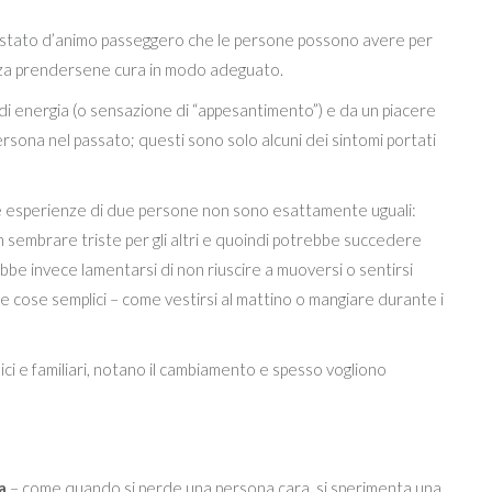
no stato d’animo passeggero che le persone possono avere per
enza prendersene cura in modo adeguato.
i energia (o sensazione di “appesantimento”) e da un piacere
rsona nel passato; questi sono solo alcuni dei sintomi portati
 esperienze di due persone non sono esattamente uguali:
sembrare triste per gli altri e quoindi potrebbe succedere
bbe invece lamentarsi di non riuscire a muoversi o sentirsi
e cose semplici – come vestirsi al mattino o mangiare durante i
ci e familiari, notano il cambiamento e spesso vogliono
a
– come quando si perde una persona cara, si sperimenta una