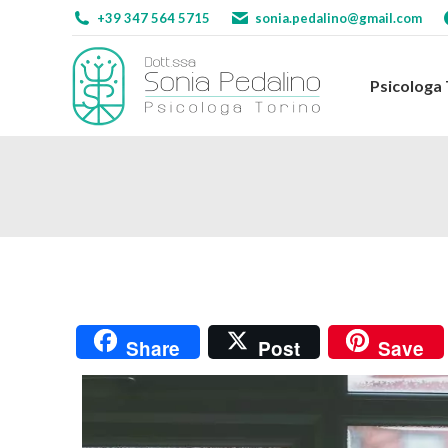
+39 347 564 5715
sonia.pedalino@gmail.com
Psicologa
Psicologa
Share
Post
Save