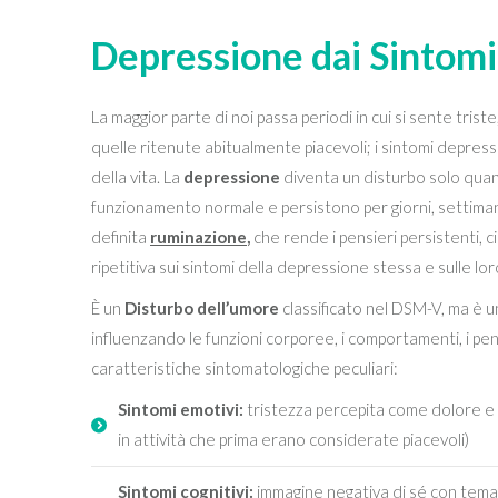
Depressione dai Sintomi
La maggior parte di noi passa periodi in cui si sente triste
quelle ritenute abitualmente piacevoli; i sintomi depressi
della vita. La
depressione
diventa un disturbo solo quand
funzionamento normale e persistono per giorni, settima
definita
ruminazione
,
che rende i pensieri persistenti, ci
ripetitiva sui sintomi della depressione stessa e sulle lo
È un
Disturbo dell’umore
classificato nel DSM-V, ma è un
influenzando le funzioni corporee, i comportamenti, i pe
caratteristiche sintomatologiche peculiari:
Sintomi emotivi:
tristezza percepita come dolore e 
in attività che prima erano considerate piacevoli)
Sintomi cognitivi:
immagine negativa di sé con temati