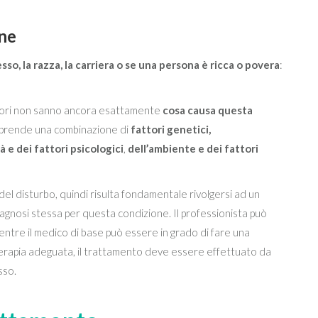
one
esso, la razza, la carriera o se una persona è ricca o povera
:
catori non sanno ancora esattamente
cosa causa questa
rende una combinazione di
fattori genetici,
à e dei fattori psicologici
,
dell’ambiente e dei fattori
del disturbo, quindi risulta fondamentale rivolgersi ad un
iagnosi stessa per questa condizione. Il professionista può
entre il medico di base può essere in grado di fare una
la terapia adeguata, il trattamento deve essere effettuato da
sso.