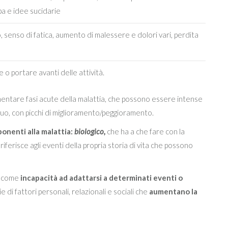
a e idee sucidarie
, senso di fatica, aumento di malessere e dolori vari, perdita
re o portare avanti delle attività.
ntare fasi acute della malattia, che possono essere intense
nuo, con picchi di miglioramento/peggioramento.
ponenti alla malattia:
biologico,
che ha a che fare con la
i riferisce agli eventi della propria storia di vita che possono
e come
incapacità ad adattarsi a determinati eventi o
e di fattori personali, relazionali e sociali che
aumentano la