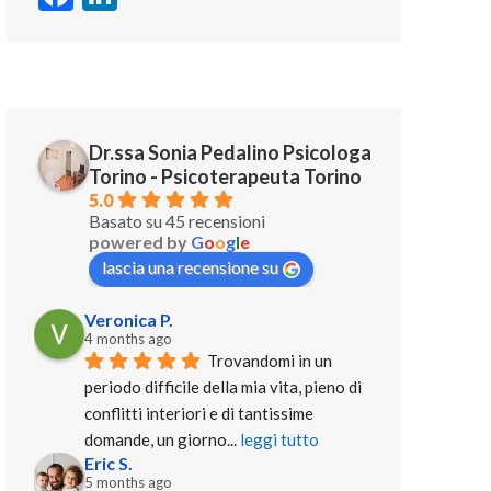
Dr.ssa Sonia Pedalino Psicologa
Torino - Psicoterapeuta Torino
5.0
Basato su 45 recensioni
powered by
G
o
o
g
l
e
lascia una recensione su
Veronica P.
4 months ago
Trovandomi in un 
periodo difficile della mia vita, pieno di 
conflitti interiori e di tantissime 
domande, un giorno
... 
leggi tutto
Eric S.
5 months ago