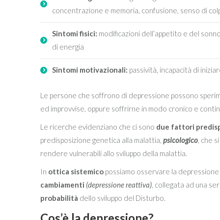
concentrazione e memoria, confusione, senso di colp
Sintomi fisici:
modificazioni dell’appetito e del sonno
di energia
Sintomi motivazionali:
passività, incapacità di inizia
Le persone che soffrono di depressione possono sperime
ed improvvise, oppure soffrirne in modo cronico e conti
Le ricerche evidenziano che ci sono
due fattori predis
predisposizione genetica alla malattia,
psicologico
, che s
rendere vulnerabili allo sviluppo della malattia.
In
ottica sistemico
possiamo osservare la depression
cambiamenti
(depressione reattiva)
, collegata ad una seri
probabilità
dello sviluppo del Disturbo.
Cos’è la depressione?