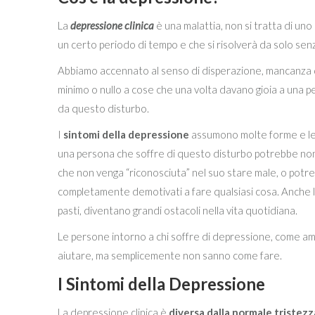
La
depressione clinica
è una malattia, non si tratta di u
un certo periodo di tempo e che si risolverà da solo s
Abbiamo accennato al senso di disperazione, mancanza d
minimo o nullo a cose che una volta davano gioia a una pe
da questo disturbo.
I
sintomi della depressione
assumono molte forme e le
una persona che soffre di questo disturbo potrebbe non 
che non venga “riconosciuta” nel suo stare male, o potre
completamente demotivati ​​a fare qualsiasi cosa. Anche l
pasti, diventano grandi ostacoli nella vita quotidiana.
Le persone intorno a chi soffre di depressione, come ami
aiutare, ma semplicemente non sanno come fare.
I Sintomi della Depressione
La depressione clinica è
diversa dalla normale tristezz