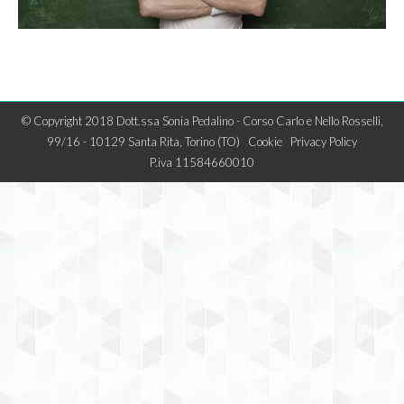
© Copyright 2018 Dott.ssa Sonia Pedalino - Corso Carlo e Nello Rosselli,
99/16 - 10129 Santa Rita, Torino (TO)
Cookie
Privacy Policy
P.iva 11584660010