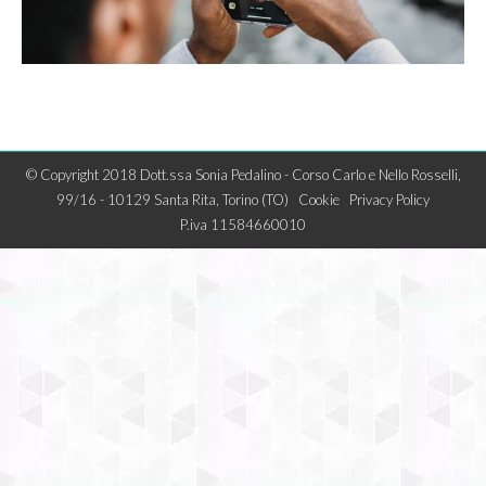
© Copyright 2018 Dott.ssa Sonia Pedalino - Corso Carlo e Nello Rosselli,
99/16 - 10129 Santa Rita, Torino (TO)
Cookie
Privacy Policy
P.iva 11584660010