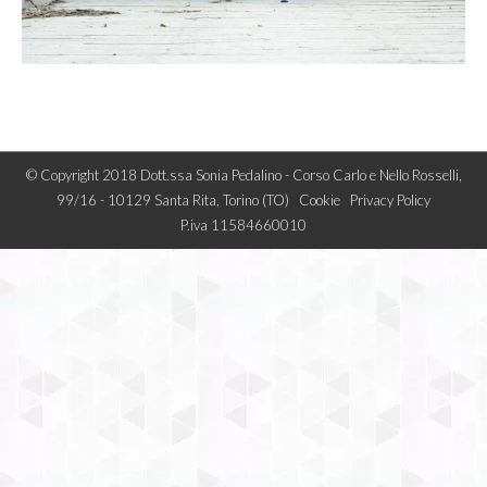
© Copyright 2018 Dott.ssa Sonia Pedalino - Corso Carlo e Nello Rosselli,
99/16 - 10129 Santa Rita, Torino (TO)
Cookie
Privacy Policy
P.iva 11584660010