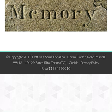
© Copyright 2018 Dott.ssa Sonia Pedalino - Corso Carlo e Nello Rosselli,
99/16 - 10129 Santa Rita, Torino (TO)
Cookie
Privacy Policy
P.iva 11584660010