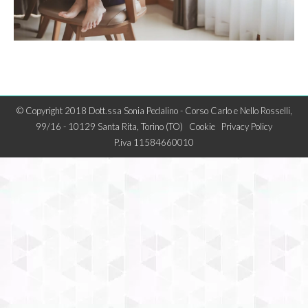
© Copyright 2018 Dott.ssa Sonia Pedalino - Corso Carlo e Nello Rosselli,
99/16 - 10129 Santa Rita, Torino (TO)
Cookie
Privacy Policy
P.iva 11584660010