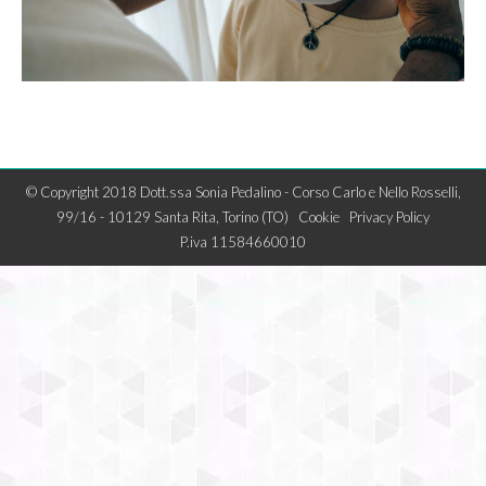
© Copyright 2018 Dott.ssa Sonia Pedalino - Corso Carlo e Nello Rosselli,
99/16 - 10129 Santa Rita, Torino (TO)
Cookie
Privacy Policy
P.iva 11584660010