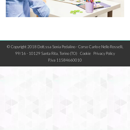
© Copyright 2018 Dott.ssa Sonia Pedalino - Corso Carlo e Nello Rosselli,
99/16 - 10129 Santa Rita, Torino (TO)
Cookie
Privacy Policy
P.iva 11584660010