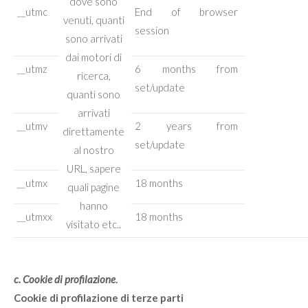
dove sono
__utmc
End of browser
venuti, quanti
session
sono arrivati
dai motori di
__utmz
6 months from
ricerca,
set/update
quanti sono
arrivati
__utmv
2 years from
direttamente
set/update
al nostro
URL, sapere
__utmx
18 months
quali pagine
hanno
__utmxx
18 months
visitato etc..
c. Cookie di profilazione
.
Cookie di profilazione di terze parti