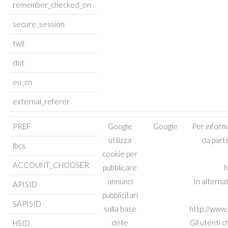
remember_checked_on
secure_session
twll
dnt
eu_cn
external_referer
PREF
Google
Google
Per informa
utilizza
da part
lbcs
cookie per
ACCOUNT_CHOOSER
pubblicare
h
annunci
In alternat
APISID
pubblicitari
SAPISID
sulla base
http://www
delle
Gli utenti c
HSID