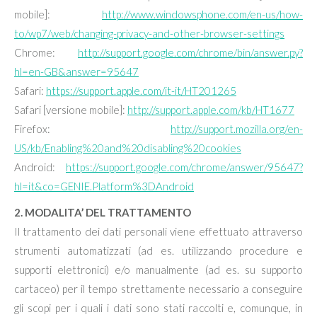
mobile]:
http://www.windowsphone.com/en-us/how-
to/wp7/web/changing-privacy-and-other-browser-settings
Chrome:
http://support.google.com/chrome/bin/answer.py?
hl=en-GB&answer=95647
Safari:
https://support.apple.com/it-it/HT201265
Safari [versione mobile]:
http://support.apple.com/kb/HT1677
Firefox:
http://support.mozilla.org/en-
US/kb/Enabling%20and%20disabling%20cookies
Android:
https://support.google.com/chrome/answer/95647?
hl=it&co=GENIE.Platform%3DAndroid
2. MODALITA’ DEL TRATTAMENTO
Il trattamento dei dati personali viene effettuato attraverso
strumenti automatizzati (ad es. utilizzando procedure e
supporti elettronici) e/o manualmente (ad es. su supporto
cartaceo) per il tempo strettamente necessario a conseguire
gli scopi per i quali i dati sono stati raccolti e, comunque, in