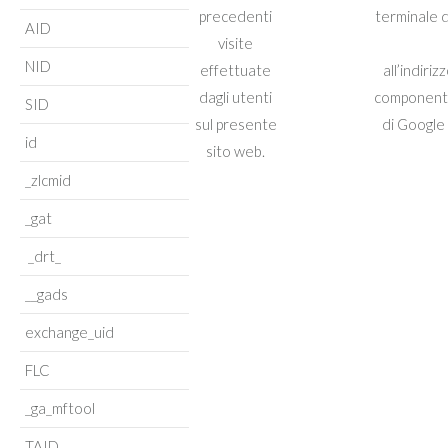
precedenti
terminale d
AID
visite
NID
effettuate
all’indiriz
dagli utenti
componente 
SID
sul presente
di Google 
id
sito web.
_zlcmid
_gat
_drt_
__gads
exchange_uid
FLC
_ga_mftool
TAID