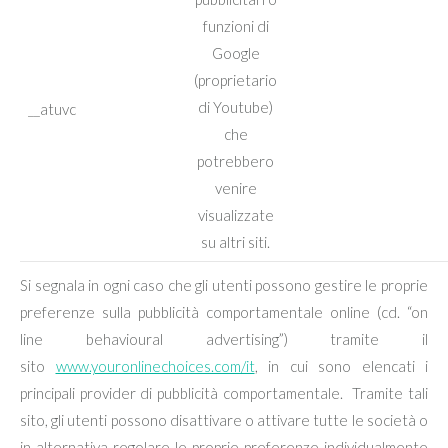
funzioni di
Google
(proprietario
di Youtube)
__atuvc
che
potrebbero
venire
visualizzate
su altri siti.
Si segnala in ogni caso che gli utenti possono gestire le proprie
preferenze sulla pubblicità comportamentale online (cd. “on
line behavioural advertising”) tramite il
sito
www.youronlinechoices.com/it
, in cui sono elencati i
principali provider di pubblicità comportamentale. Tramite tali
sito, gli utenti possono disattivare o attivare tutte le società o
in alternativa regolare le proprie preferenze individualmente