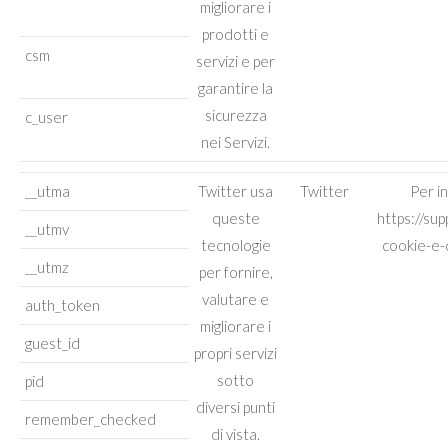
migliorare i
prodotti e
csm
servizi e per
garantire la
sicurezza
c_user
nei Servizi.
__utma
Twitter usa
Twitter
Per i
queste
https://su
__utmv
tecnologie
cookie-e-d
__utmz
per fornire,
valutare e
auth_token
migliorare i
guest_id
propri servizi
sotto
pid
diversi punti
remember_checked
di vista.