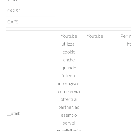
OGPC
GAPS
Youtube
Youtube
Per i
utilizza i
ht
cookie
anche
quando
l’utente
interagisce
con i servizi
offerti ai
partner, ad
__utmb
esempio
servizi
pubblicitari o