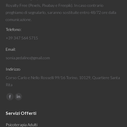
Royalty Free (Pexels, Pixabay e Freepik). In caso contrario
preghiamo di segnalarlo, saranno sostituite entro 48/72 ore dalla
comunicazione.
Telefono:
+39 347 564 5715
Email:
sonia.pedalino@gmail.com
Indirizzo
Corso Carlo e Nello Rosselli 99/16 Torino, 10129, Quartiere Santa
Rita
Find us on:
Facebook
Linkedin
page
page
Servizi Offerti
opens
opens
in
in
Psicoterapia Adulti