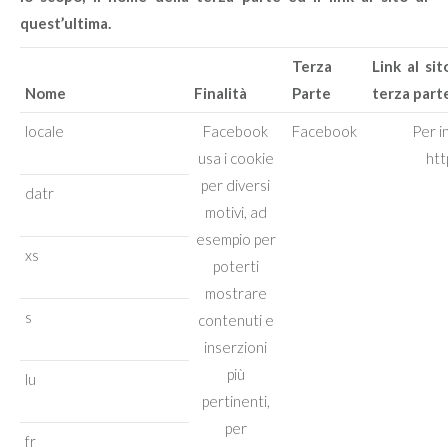
quest’ultima.
Terza
Link al si
Nome
Finalità
Parte
terza part
locale
Facebook
Facebook
Per i
usa i cookie
htt
per diversi
datr
motivi, ad
esempio per
xs
poterti
mostrare
s
contenuti e
inserzioni
più
lu
pertinenti,
per
fr