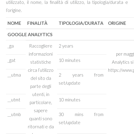
utilizzato, il nome, la finalità di utilizzo, la tipologia/durata e
l’origine.
NOME
FINALITÀ
TIPOLOGIA/DURATA
ORIGINE
GOOGLE ANALYTICS
_ga
Raccogliere
2 years
informazioni
per maggi
_gat
10 minutes
statistiche
Analytics s
circa l’utilizzo
https://www.g
__utma
2 years from
del sito da
set/update
parte degli
utenti, in
__utmt
10 minutes
particolare,
sapere
__utmb
30 mins from
quanti sono
set/update
ritornati e da