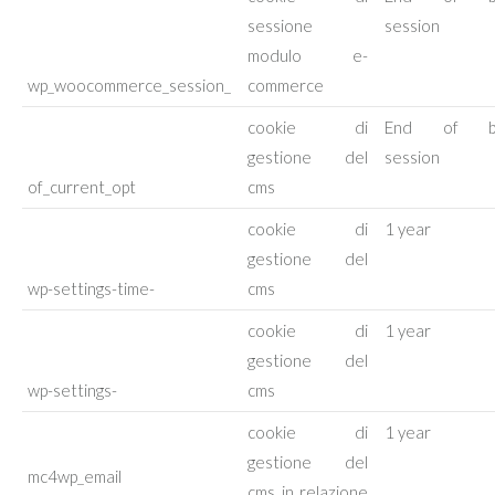
sessione
session
modulo e-
wp_woocommerce_session_
commerce
cookie di
End of br
gestione del
session
of_current_opt
cms
cookie di
1 year
gestione del
wp-settings-time-
cms
cookie di
1 year
gestione del
wp-settings-
cms
cookie di
1 year
gestione del
mc4wp_email
cms in relazione