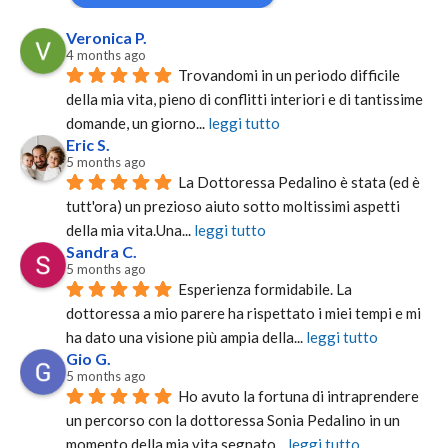
Veronica P.
4 months ago
Trovandomi in un periodo difficile 
della mia vita, pieno di conflitti interiori e di tantissime 
domande, un giorno
... 
leggi tutto
Eric S.
5 months ago
La Dottoressa Pedalino è stata (ed è 
tutt'ora) un prezioso aiuto sotto moltissimi aspetti 
della mia vita.Una
... 
leggi tutto
Sandra C.
5 months ago
Esperienza formidabile. La 
dottoressa a mio parere ha rispettato i miei tempi e mi 
ha dato una visione più ampia della
... 
leggi tutto
Gio G.
5 months ago
Ho avuto la fortuna di intraprendere 
un percorso con la dottoressa Sonia Pedalino in un 
momento della mia vita segnato
... 
leggi tutto