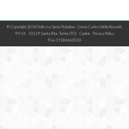
© Copyright 2018 Dott.ssa Sonia Pedalino - Corso Carlo e Nello Rosselli,
99/16 - 10129 Santa Rita, Torino (TO)
Cookie
Privacy Policy
P.iva 11584660010