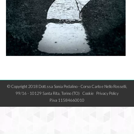
© Copyright 2018 Dott.ssa Sonia Pedalino - Corso Carlo e Nello Rosselli,
99/16 - 10129 Santa Rita, Torino (TO)
Cookie
Privacy Policy
P.iva 11584660010