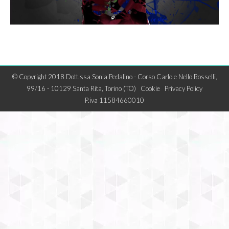
© Copyright 2018 Dott.ssa Sonia Pedalino - Corso Carlo e Nello Rosselli,
99/16 - 10129 Santa Rita, Torino (TO)
Cookie
Privacy Policy
P.iva 11584660010