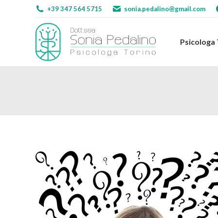
+39 347 564 5715
sonia.pedalino@gmail.com
Psicologa
Psicologa