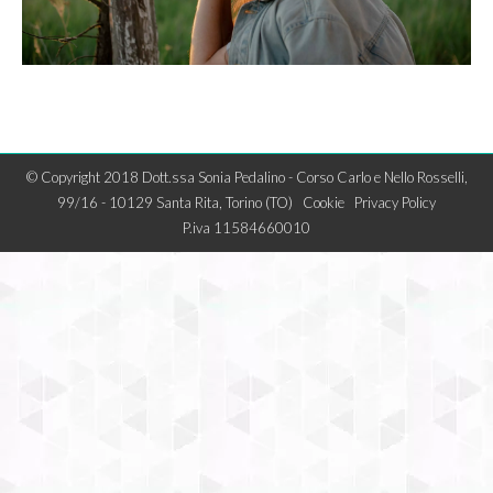
© Copyright 2018 Dott.ssa Sonia Pedalino - Corso Carlo e Nello Rosselli,
99/16 - 10129 Santa Rita, Torino (TO)
Cookie
Privacy Policy
P.iva 11584660010