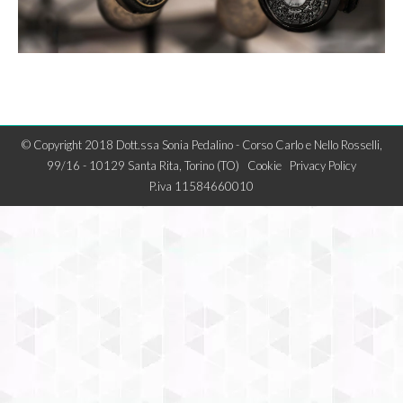
© Copyright 2018 Dott.ssa Sonia Pedalino - Corso Carlo e Nello Rosselli,
99/16 - 10129 Santa Rita, Torino (TO)
Cookie
Privacy Policy
P.iva 11584660010