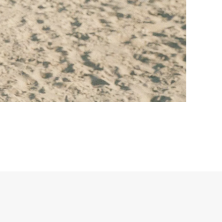
P.iva 11584660010