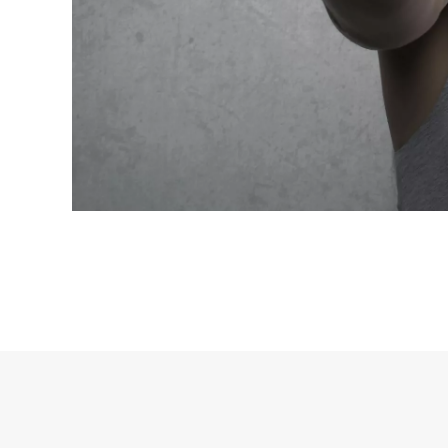
© Copyright 2018 Dott.ssa Sonia Pedalino - Corso Carlo e Nello Ro