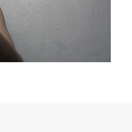
P.iva 11584660010