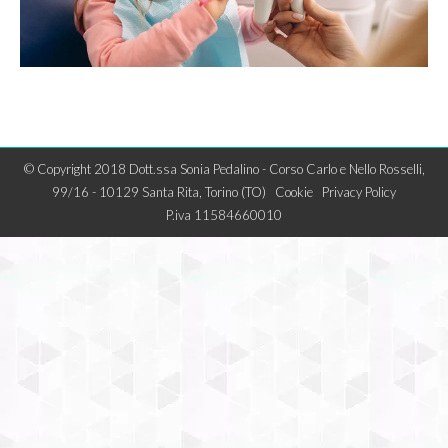
© Copyright 2018 Dott.ssa Sonia Pedalino - Corso Carlo e Nello Rosselli,
99/16 - 10129 Santa Rita, Torino (TO)
Cookie
Privacy Policy
P.iva 11584660010