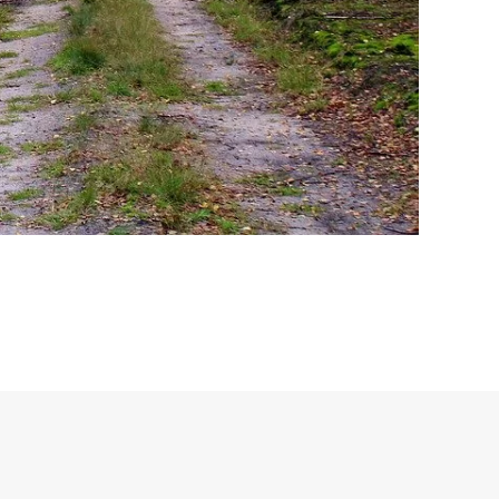
P.iva 11584660010