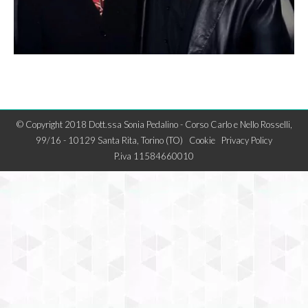
© Copyright 2018 Dott.ssa Sonia Pedalino - Corso Carlo e Nello Rosselli,
99/16 - 10129 Santa Rita, Torino (TO)
Cookie
Privacy Policy
P.iva 11584660010