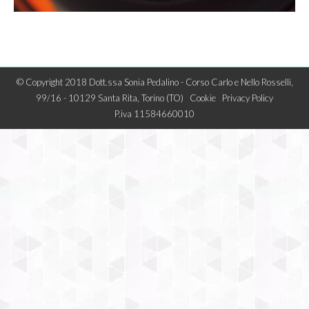
© Copyright 2018 Dott.ssa Sonia Pedalino - Corso Carlo e Nello Rosselli,
99/16 - 10129 Santa Rita, Torino (TO)
Cookie
Privacy Policy
P.iva 11584660010