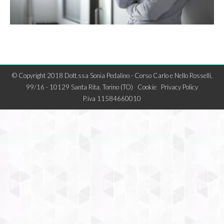
© Copyright 2018 Dott.ssa Sonia Pedalino - Corso Carlo e Nello Rosselli,
99/16 - 10129 Santa Rita, Torino (TO)
Cookie
Privacy Policy
P.iva 11584660010