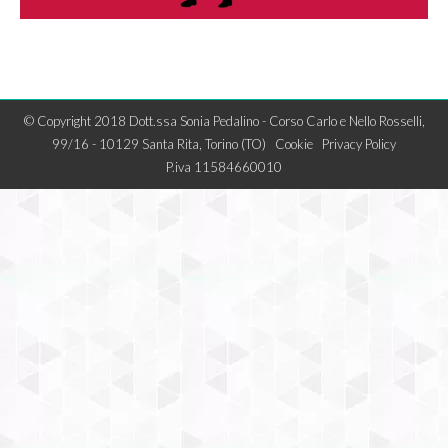
© Copyright 2018 Dott.ssa Sonia Pedalino - Corso Carlo e Nello Rosselli,
99/16 - 10129 Santa Rita, Torino (TO)
Cookie
Privacy Policy
P.iva 11584660010