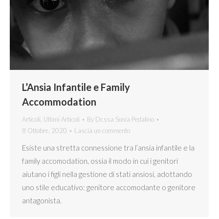
L’Ansia Infantile e Family
Accommodation
Articoli
,
Ultimi Articoli
By
Dr.ssa Sonia Pedalino
8 Ottobre, 2020
Lascia un commento
Esiste una stretta connessione tra l’ansia infantile e la
family accomodation, ossia il modo in cui i genitori
aiutano i figli nella gestione di stati ansiosi, adottando
uno stile educativo: genitore accomodante o genitore
antagonista.