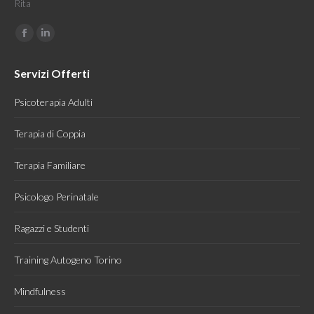
Rita
Find us on:
Facebook
Linkedin
page
page
Servizi Offerti
opens
opens
in
in
Psicoterapia Adulti
new
new
window
window
Terapia di Coppia
Terapia Familiare
Psicologo Perinatale
Ragazzi e Studenti
Training Autogeno Torino
Mindfulness