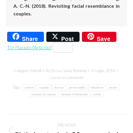
A. C.-N. (2018). Revisiting facial resemblance in
couples.
Share
Post
Save
Ti è Piaciuto l'Articolo?
Category:
Articoli
By
Dr.ssa Sonia Pedalino
4 Luglio, 2018
Lascia un commento
Tags:
amore
coppia
donna
personalità
relazione
sesso
terapia di coppia
terapia individuale
uomo
Post
PREVIOUS