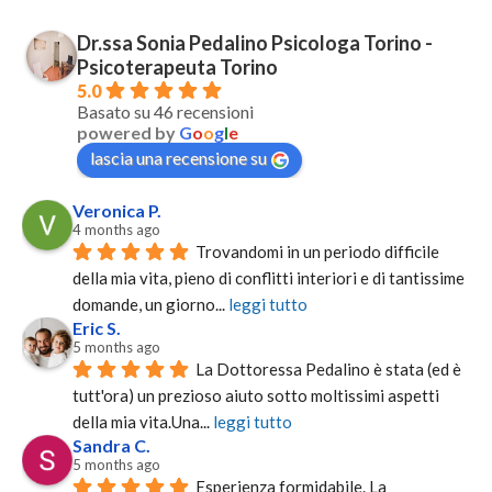
Dr.ssa Sonia Pedalino Psicologa Torino -
Psicoterapeuta Torino
5.0
Basato su 46 recensioni
powered by
G
o
o
g
l
e
lascia una recensione su
Veronica P.
4 months ago
Trovandomi in un periodo difficile 
della mia vita, pieno di conflitti interiori e di tantissime 
domande, un giorno
... 
leggi tutto
Eric S.
5 months ago
La Dottoressa Pedalino è stata (ed è 
tutt'ora) un prezioso aiuto sotto moltissimi aspetti 
della mia vita.Una
... 
leggi tutto
Sandra C.
5 months ago
Esperienza formidabile. La 