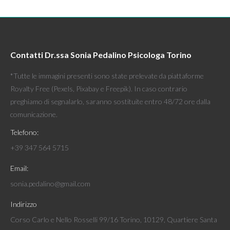
Contatti Dr.ssa Sonia Pedalino Psicologa Torino
*Tutte le immagini presenti sono state prelevate da piattaforme
Royalty Free (Pexels, Pixabay e Freepik). In caso contrario
preghiamo di segnalarlo, saranno sostituite entro 48/72 ore dalla
comunicazione.
Telefono:
+39 347 564 5715
Email:
sonia.pedalino@gmail.com
Indirizzo
Corso Carlo e Nello Rosselli 99/16 Torino, 10129, Quartiere Santa