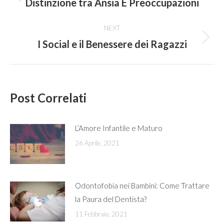
navigation
Distinzione tra Ansia E Preoccupazioni
Previous
post:
NEXT
I Social e il Benessere dei Ragazzi
Next
post:
Post Correlati
L’Amore Infantile e Maturo
26 Aprile, 2021
Odontofobia nei Bambini: Come Trattare
la Paura del Dentista?
11 Febbraio, 2021