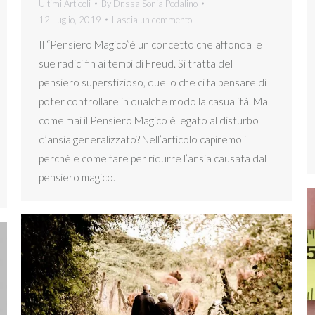
Ultimi Articoli
By
Dr.ssa Sonia Pedalino
12 Luglio, 2019
Lascia un commento
Il “Pensiero Magico”è un concetto che affonda le
sue radici fin ai tempi di Freud. Si tratta del
pensiero superstizioso, quello che ci fa pensare di
poter controllare in qualche modo la casualità. Ma
come mai il Pensiero Magico è legato al disturbo
d’ansia generalizzato? Nell’articolo capiremo il
perché e come fare per ridurre l’ansia causata dal
pensiero magico.