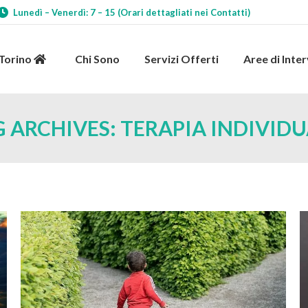
Lunedì – Venerdì: 7 – 15 (Orari dettagliati nei Contatti)
 Torino
Chi Sono
Servizi Offerti
Aree di Int
 Torino
Chi Sono
Servizi Offerti
Aree di Inte
G ARCHIVES:
TERAPIA INDIVIDU