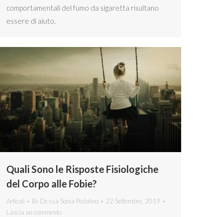
comportamentali del fumo da sigaretta risultano
essere di aiuto.
Quali Sono le Risposte Fisiologiche
del Corpo alle Fobie?
Articoli
By
Dr.ssa Sonia Pedalino
22 Settembre, 2019
Lascia un commento