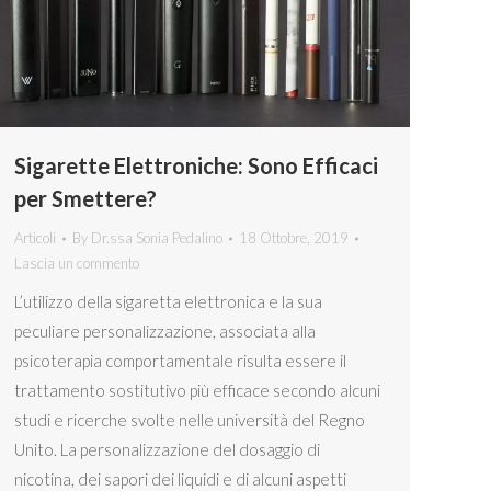
Sigarette Elettroniche: Sono Efficaci
per Smettere?
Articoli
By
Dr.ssa Sonia Pedalino
18 Ottobre, 2019
Lascia un commento
L’utilizzo della sigaretta elettronica e la sua
peculiare personalizzazione, associata alla
psicoterapia comportamentale risulta essere il
trattamento sostitutivo più efficace secondo alcuni
studi e ricerche svolte nelle università del Regno
Unito. La personalizzazione del dosaggio di
nicotina, dei sapori dei liquidi e di alcuni aspetti