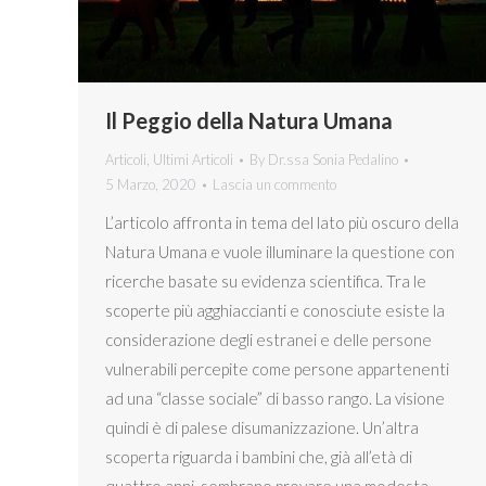
Il Peggio della Natura Umana
Articoli
,
Ultimi Articoli
By
Dr.ssa Sonia Pedalino
5 Marzo, 2020
Lascia un commento
L’articolo affronta in tema del lato più oscuro della
Natura Umana e vuole illuminare la questione con
ricerche basate su evidenza scientifica. Tra le
scoperte più agghiaccianti e conosciute esiste la
considerazione degli estranei e delle persone
vulnerabili percepite come persone appartenenti
ad una “classe sociale” di basso rango. La visione
quindi è di palese disumanizzazione. Un’altra
scoperta riguarda i bambini che, già all’età di