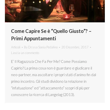
Come Capire Se è “Quello Giusto”? –
Primi Appuntamenti
Articoli
By
Dr.ssa Sonia Pedalino
20 Dicembre, 2017
Lascia un commento
E’ Il Ragazzo/a Che Fa Per Me? Come Possiamo
Capirlo? La prima cosa non è guardare e giudicare il
neo-partner, ma ascoltare i propri stati d’animo fin dal
primo incontro. Gli studi dividono la relazione in
“infatuazione” ed “attaccamento” scopri di più per
conoscere la ricerca di Langelag (2013).