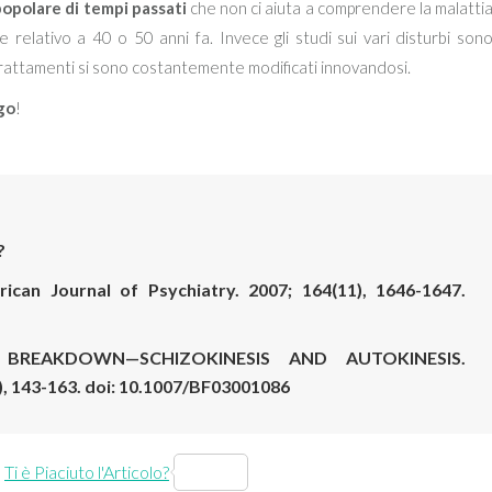
popolare di tempi passati
che non ci aiuta a comprendere la malatti
 relativo a 40 o 50 anni fa. Invece gli studi sui vari disturbi son
i trattamenti si sono costantemente modificati innovandosi.
go
!
?
can Journal of Psychiatry. 2007; 164(11), 1646-1647.
 BREAKDOWN—SCHIZOKINESIS AND AUTOKINESIS.
, 143-163. doi: 10.1007/BF03001086
Ti è Piaciuto l'Articolo?