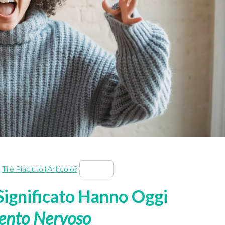
Ti è Piaciuto l'Articolo?
ignificato Hanno Oggi
ento Nervoso