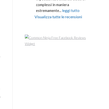
complessi in maniera 
e
estremamente
... 
leggi tutto
Visualizza tutte le recensioni
Free Facebook Reviews
o
Widget
r
a
i
o
: