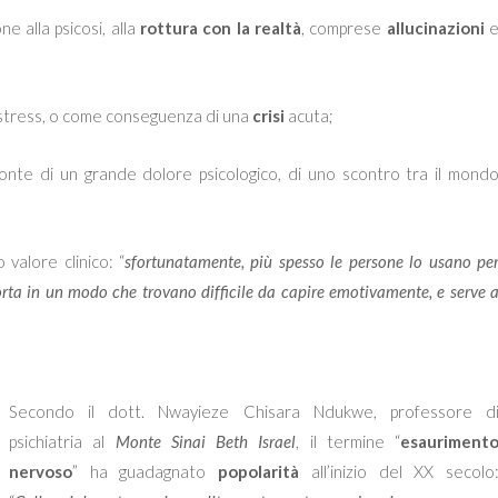
ne alla psicosi, alla
rottura con la realtà
, comprese
allucinazioni
i stress, o come conseguenza di una
crisi
acuta;
onte di un grande dolore psicologico, di uno scontro tra il mond
 valore clinico: “
sfortunatamente, più spesso le persone lo usano pe
rta in un modo che trovano difficile da capire emotivamente, e serve 
Secondo il dott. Nwayieze Chisara Ndukwe, professore d
psichiatria al
Monte Sinai Beth Israel
, il termine “
esauriment
nervoso
” ha guadagnato
popolarità
all’inizio del XX secolo