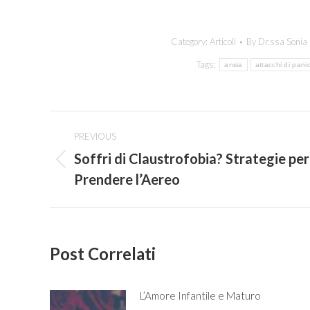
Category:
Articoli
By
Dr.ssa Sonia 
Tags:
ansia
attacchi di pani
Post
PREVIOUS
navigation
Soffri di Claustrofobia? Strategie per
Previous
Prendere l’Aereo
post:
Post Correlati
L’Amore Infantile e Maturo