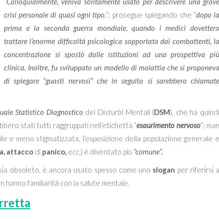
“
Colloquialmente, veniva solitamente usato per descrivere una grav
crisi personale di quasi ogni tipo.
“; prosegue spiegando che “
dopo l
prima e la seconda guerra mondiale, quando i medici dovetter
trattare l’enorme difficoltà psicologica sopportata dai combattenti, l
concentrazione si spostò dalle istituzioni ad una prospettiva pi
clinica. Inoltre, fu sviluppato un modello di malattia che si proponev
di spiegare “guasti nervosi” che in seguito si sarebbero chiamat
ale Statistico Diagnostico
dei Disturbi Mentali (
DSM
), che ha quind
bbero stati tutti raggruppati nell’etichetta “
esaurimento nervoso
“; ma
le e meno stigmatizzata, l’esposizione della popolazione generale 
a, attacco
di
panico,
ecc.) è diventato più
“comune”.
e sia obsoleto, è ancora usato spesso come uno
slogan
per riferirsi 
on hanno familiarità con la salute mentale.
rretta