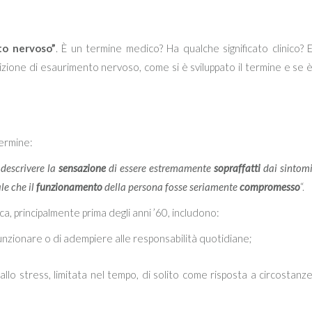
to nervoso”
. È un termine medico? Ha qualche significato clinico? 
nizione di esaurimento nervoso, come si è sviluppato il termine e se 
termine:
 descrivere la
sensazione
di essere estremamente
sopraffatti
dai sintom
le che il
funzionamento
della persona fosse seriamente
compromesso
“.
ica, principalmente prima degli anni ’60, includono:
funzionare o di adempiere alle responsabilità quotidiane;
llo stress, limitata nel tempo, di solito come risposta a circostanz