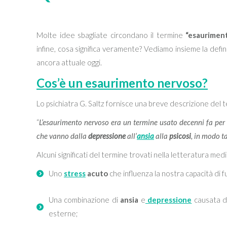
Molte idee sbagliate circondano il termine
“esaurimen
infine, cosa significa veramente? Vediamo insieme la defi
ancora attuale oggi.
Cos’è un esaurimento nervoso?
Lo psichiatra G. Saltz fornisce una breve descrizione del 
“
L’esaurimento nervoso era un termine usato decenni fa per
che vanno dalla
depressione
all’
ansia
alla
psicosi
, in modo ta
Alcuni significati del termine trovati nella letteratura med
Uno
stress
acuto
che influenza la nostra capacità di 
Una combinazione di
ansia
e
depressione
causata da
esterne;