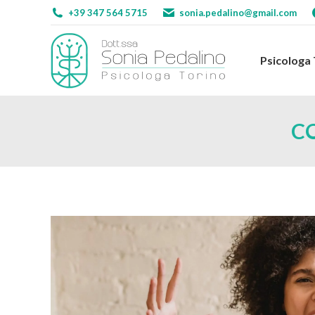
+39 347 564 5715
sonia.pedalino@gmail.com
Psicologa
Psicologa
C