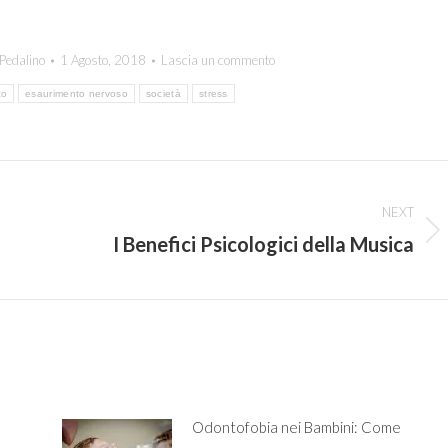
Pedalino
1 Agosto, 2018
Lascia un commento
co
esaurimento nervoso
società
stress
NEXT
I Benefici Psicologici della Musica
Next
post:
Odontofobia nei Bambini: Come