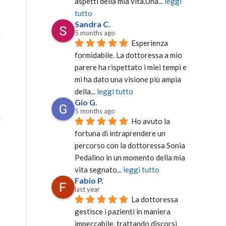
aspetti della mia vita.Una
... 
leggi 
tutto
Sandra C.
5 months ago
E
Esperienza 
è
formidabile. La dottoressa a mio 
parere ha rispettato i miei tempi e 
mi ha dato una visione più ampia 
della
... 
leggi tutto
Gio G.
5 months ago
Ho avuto la 
i
fortuna di intraprendere un 
percorso con la dottoressa Sonia 
Pedalino in un momento della mia 
vita segnato
... 
leggi tutto
Fabio P.
last year
e
La dottoressa 
gestisce i pazienti in maniera 
impeccabile, trattando discorsi 