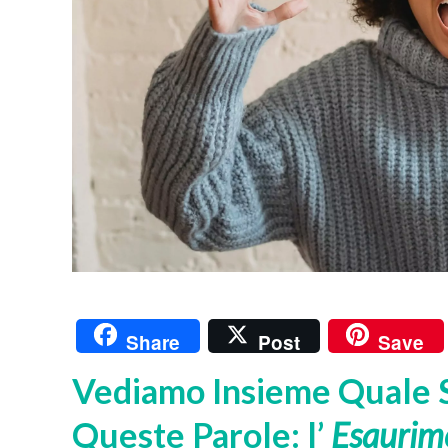
Share
Post
Save
Vediamo Insieme Quale S
Queste Parole: l’
Esaurim