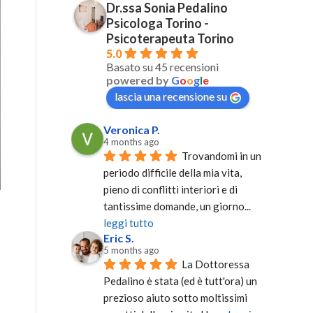
Dr.ssa Sonia Pedalino
Psicologa Torino -
Psicoterapeuta Torino
5.0
Basato su 45 recensioni
powered by
G
o
o
g
l
e
lascia una recensione su
Veronica P.
4 months ago
Trovandomi in un 
periodo difficile della mia vita, 
pieno di conflitti interiori e di 
tantissime domande, un giorno
... 
leggi tutto
Eric S.
5 months ago
La Dottoressa 
Pedalino è stata (ed è tutt'ora) un 
prezioso aiuto sotto moltissimi 