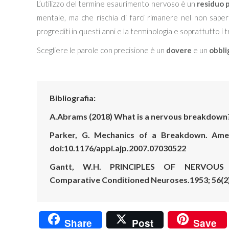
L’utilizzo del termine esaurimento nervoso è un
residuo 
mentale, ma che rischia di farci rimanere nel non sapere
progrediti in questi anni e la terminologia e soprattutto 
Scegliere le parole con precisione è un
dovere
e un
obbli
Bibliografia:
A.Abrams (2018) What is a nervous breakdown
Parker, G. Mechanics of a Breakdown. Ameri
doi:10.1176/appi.ajp.2007.07030522
Gantt, W.H. PRINCIPLES OF NERVOUS
Comparative Conditioned Neuroses.1953; 56(2)
Share
Post
Save