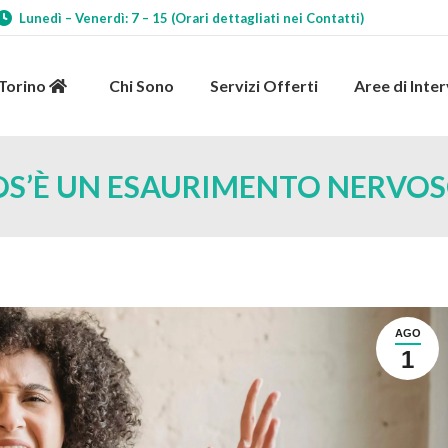
Lunedì – Venerdì: 7 – 15 (Orari dettagliati nei Contatti)
 Torino
Chi Sono
Servizi Offerti
Aree di Int
 Torino
Chi Sono
Servizi Offerti
Aree di Inte
OS’È UN ESAURIMENTO NERVOS
AGO
1